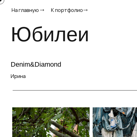
На главную
К портфолио
Юбилеи
Denim&Diamond
Ирина