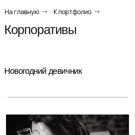
На главную
К портфолио
Корпоративы
Новогодний девичник